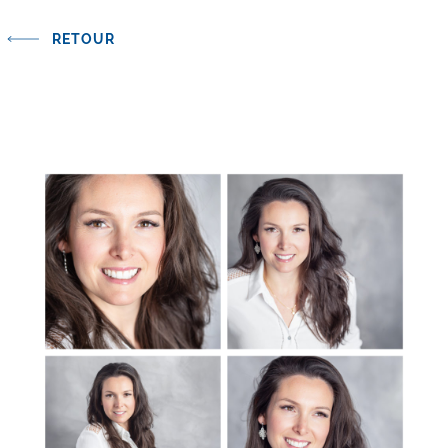
RETOUR
ALEC ALLAN & ASSOCIES S.A.
Rue De-Candolle 9
CH-1205 Genève
Tél: +41 22 322 25 35
Fax: +41 22 322 25 30
geneva@alecallan.com
Design et développement :
WIS17 Agency