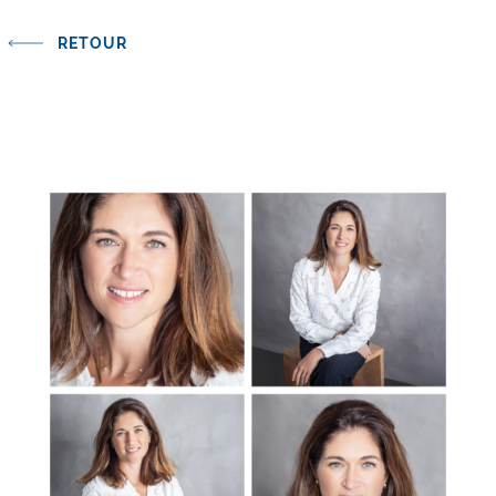
RETOUR
ALEC ALLAN & ASSOCIES S.A.
Rue De-Candolle 9
CH-1205 Genève
Tél: +41 22 322 25 35
Fax: +41 22 322 25 30
geneva@alecallan.com
Design et développement :
WIS17 Agency